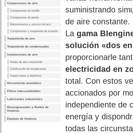
Compresores de aire
suministrando sim
Compresores de tornillo
Compresores de pistón
de aire constante.
Mantenimiento y servicio técnico
La
gama BIengine
Compresores y maquinaria de ocasión
Tratamiento de aire
solución «dos e
Tratamiento de condensados
proporcionarle tan
Instalaciones de aire
Redes de aire comprimido
electricidad en z
Certificación de instalaciones
Inspecciones a depósitos
total. Con estos v
Herramienta neumática
accionados por mo
Filtros intercambiables
Lubricantes industriales
independiente de c
Desengrasantes y fluidos de
limpieza
energía y dispondr
Equipos de limpieza
todas las circunst