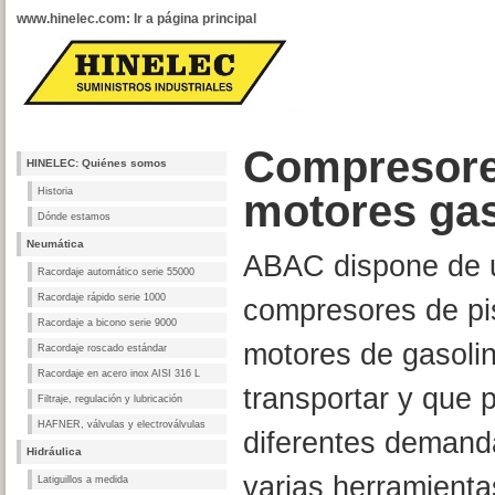
www.hinelec.com: Ir a página principal
Compresore
HINELEC: Quiénes somos
Historia
motores gaso
Dónde estamos
Neumática
ABAC dispone de 
Racordaje automático serie 55000
Racordaje rápido serie 1000
compresores de pi
Racordaje a bicono serie 9000
motores de gasolina
Racordaje roscado estándar
Racordaje en acero inox AISI 316 L
transportar y que 
Filtraje, regulación y lubricación
HAFNER, válvulas y electroválvulas
diferentes demand
Hidráulica
varias herramienta
Latiguillos a medida