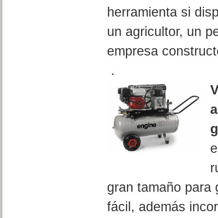
herramienta si disp
un agricultor, un 
empresa construct
.
V
a
g
e
r
gran tamaño para 
fácil, además inco