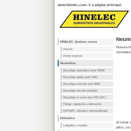
www.hinelec.com: Ir a página principal
Neumá
HINELEC: Quiénes somos
Nuestra es
Historia
neumático
Dónde estamos
Neumática
Racordaje automático serie 55000
Racordaje rápido serie 1000
Racordaje a bicono serie 9000
Racordaje roscado estándar
Racordaje en acero inox AISI 316 L
Filtraje, regulación y lubricación
HAFNER, válvulas y electroválvulas
Hidráulica
Al contar 
Latiguillos a medida
plazo, ya 