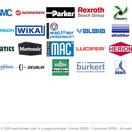
© 2026
www.hinelec.com: Ir a página principal
-
Entries (RSS)
-
Comments (RSS)
-
Acceder