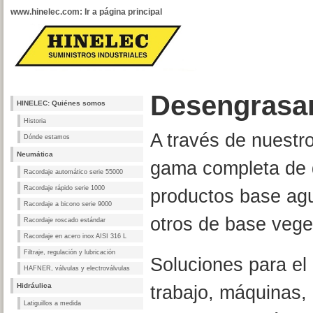
www.hinelec.com: Ir a página principal
Desengrasan
HINELEC: Quiénes somos
Historia
A través de nuest
Dónde estamos
Neumática
gama completa de d
Racordaje automático serie 55000
Racordaje rápido serie 1000
productos base agu
Racordaje a bicono serie 9000
otros de base veget
Racordaje roscado estándar
Racordaje en acero inox AISI 316 L
Filtraje, regulación y lubricación
Soluciones para el
HAFNER, válvulas y electroválvulas
Hidráulica
trabajo, máquinas, 
Latiguillos a medida