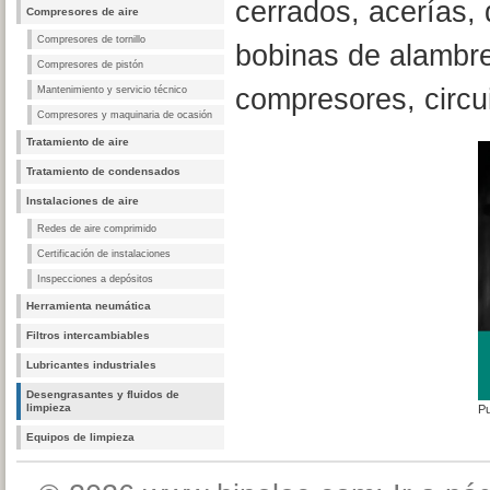
cerrados, acerías, 
Compresores de aire
Compresores de tornillo
bobinas de alambre
Compresores de pistón
compresores, circui
Mantenimiento y servicio técnico
Compresores y maquinaria de ocasión
Tratamiento de aire
Tratamiento de condensados
Instalaciones de aire
Redes de aire comprimido
Certificación de instalaciones
Inspecciones a depósitos
Herramienta neumática
Filtros intercambiables
Lubricantes industriales
Desengrasantes y fluidos de
limpieza
Pu
Equipos de limpieza