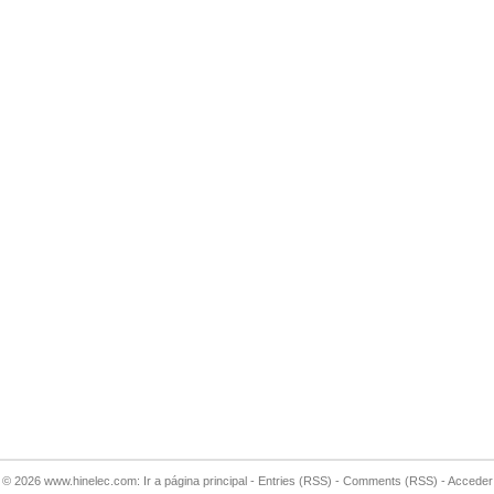
© 2026
www.hinelec.com: Ir a página principal
-
Entries (RSS)
-
Comments (RSS)
-
Acceder