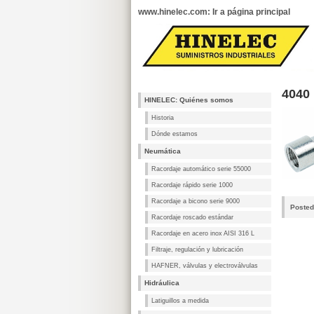
www.hinelec.com: Ir a página principal
4040
HINELEC: Quiénes somos
Historia
Dónde estamos
Neumática
Racordaje automático serie 55000
Racordaje rápido serie 1000
Racordaje a bicono serie 9000
Posted
Racordaje roscado estándar
Racordaje en acero inox AISI 316 L
Filtraje, regulación y lubricación
HAFNER, válvulas y electroválvulas
Hidráulica
Latiguillos a medida