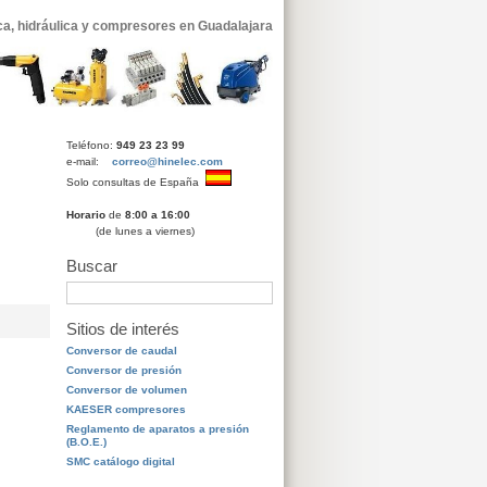
a, hidráulica y compresores en Guadalajara
Teléfono:
949 23 23 99
e-mail:
correo@hinelec.com
Solo consultas de España
Horario
de
8:00 a 16:00
(de lunes a viernes)
Buscar
Sitios de interés
Conversor de caudal
Conversor de presión
Conversor de volumen
KAESER compresores
Reglamento de aparatos a presión
(B.O.E.)
SMC catálogo digital