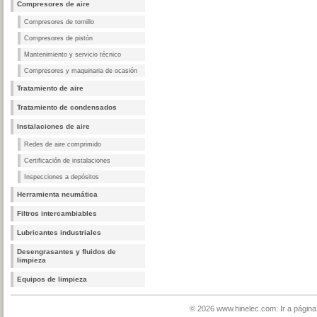
Compresores de aire
Compresores de tornillo
Compresores de pistón
Mantenimiento y servicio técnico
Compresores y maquinaria de ocasión
Tratamiento de aire
Tratamiento de condensados
Instalaciones de aire
Redes de aire comprimido
Certificación de instalaciones
Inspecciones a depósitos
Herramienta neumática
Filtros intercambiables
Lubricantes industriales
Desengrasantes y fluidos de
limpieza
Equipos de limpieza
© 2026
www.hinelec.com: Ir a página 