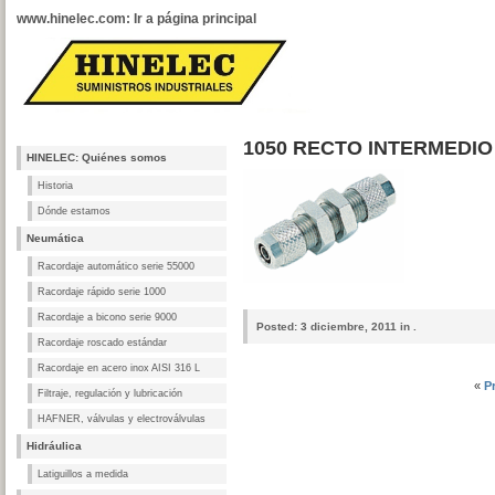
www.hinelec.com: Ir a página principal
1050 RECTO INTERMEDI
HINELEC: Quiénes somos
Historia
Dónde estamos
Neumática
Racordaje automático serie 55000
Racordaje rápido serie 1000
Racordaje a bicono serie 9000
Posted:
3 diciembre, 2011 in .
Racordaje roscado estándar
Racordaje en acero inox AISI 316 L
«
P
Filtraje, regulación y lubricación
HAFNER, válvulas y electroválvulas
Hidráulica
Latiguillos a medida